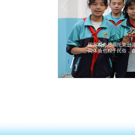
国家税务总局托克逊县
同体验包粽子民俗，
/
1
1