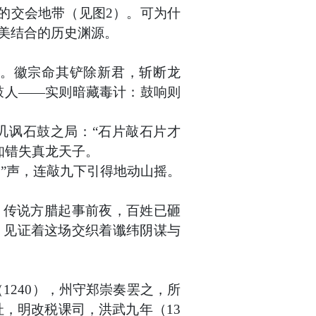
的交会地带（见图2）。可为什
完美结合的历史渊源。
。徽宗命其铲除新君，斩断龙
鼓人
——实则暗藏毒计：鼓响则
讥讽石鼓之局：
“石片敲石片才
知错失真龙天子。
咚”声，连敲九下引得地动山摇。
。传说方腊起事前夜，百姓已砸
，见证着这场交织着谶纬阴谋与
1240），州守郑崇奏罢之，所
，明改税课司，洪武九年（13