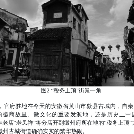
图
2
“税务上顶”街景一角
，官府驻地在今天的安徽省黄山市歙县古城内，自秦
的徽商故里、徽文化的重要发源地，还是历史上中
年老店“老凤祥”将分店开到徽州府所在地的“税务上顶”
徽州古城街道确确实实的繁华热闹。