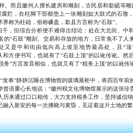
样。而且徽州人擅长建房和雕刻，古民居和歙砚等雕
湿腐烂，在柱脚下部都垫上一块雕刻如大鼓式的石墩
术界称为柱础，俗称磉盘，歙县方言称为“石鼓”。
相干，但综合分析便不难得出结论：处在大北街、中
名的
“石鼓”雕刻、交易和存放的地方，日常免不了人
处又是中和街由低向高上坡至地势最高处，且“顶
辨认和方便书写，也就有了“石鼓上顶”的以讹传讹。
和“税务”方言发音相似，也就又有了“税务上顶”的以讹
。
的“发奉”静静沉睡在博物馆的玻璃展柜中，将四百年
华曾语重心长地说：“徽州税文化博物馆展示的这张珍
人历来通过口口相传，大力支持税务工作，坚持诚信纳
已融入新安的每一次拂晓与黄昏，见证着这片土地的繁