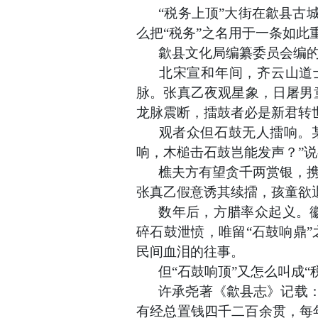
“税务上顶”大街在歙县古
么把“税务”之名用于一条如
歙县文化局编纂委员会编
北宋宣和年间，齐云山道
脉。张真乙夜观星象，日屠男
龙脉震断，擂鼓者必是新君转
观者众但石鼓无人擂响。
响，木槌击石鼓岂能发声？”
樵夫方有望贪千两赏银，
张真乙假意诱其续擂，孩童欲
数年后，方腊率众起义。
碎石鼓泄愤，唯留
“石鼓响鼎
民间血泪的往事。
但
“石鼓响顶”又怎么叫成“
许承尧著《歙县志》记载
有经总置钱四千二百余贯，每