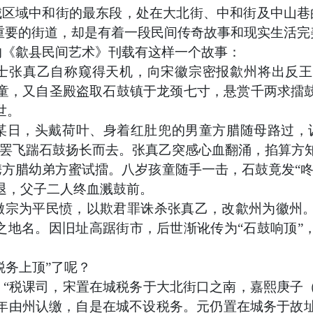
城区域中和街的最东段，处在大北街、中和街及中山巷
此重要的街道，却是有着一段民间传奇故事和现实生活
的《歙县民间艺术》刊载有这样一个故事：
士张真乙自称窥得天机，向宋徽宗密报歙州将出反王
童，又自圣殿盗取石鼓镇于龙颈七寸，悬赏千两求擂
世。
某日，头戴荷叶、身着红肚兜的男童方腊随母路过，
说罢飞踹石鼓扬长而去。张真乙突感心血翻涌，掐算方
携方腊幼弟方蜜试擂。八岁孩童随手一击，石鼓竟发
“
退，父子二人终血溅鼓前。
徽宗为平民愤，以欺君罪诛杀张真乙，改歙州为徽州
”之地名。因旧址高踞街市，后世渐讹传为“石鼓响顶”
税务上顶”了呢？
：
“税课司，宋置在城税务于大北街口之南，嘉熙庚子（
年由州认缴，自是在城不设税务。元仍置在城务于故址