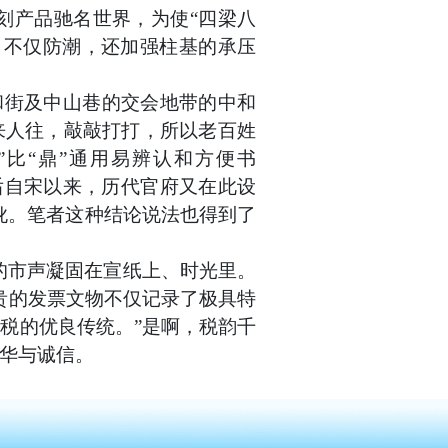
刻产品驰名世界，为使“四梁八
，不仅防潮，还加强柱基的承压
和街及中山巷的交会地带的中和
来人往，敲敲打打，所以老百姓
”比“鼎”通用易辨认和方便书
然后自宋以来，历代官府又在此设
传讹。笔者这种结论说法也得到了
前的市声凝固在宣纸上、时光里。
贵的发票文物不仅记录了极具特
税的优良传统。”是啊，税韵千
华与诚信。