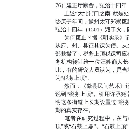
76）建正厅廨舍，弘治十四年
上述
“大北街口之南”就是
熙庚子年间，徽州太守郑崇废
弘治十四年（1501）毁于火
为何废止？据《明实录》
从府、州、县征其课为便。从
部裁撤了，税务上顶税课司应
务机构转让给一位汪姓商人长
此，有的研究人员认为，是当
为“税务上顶”。
然而，《歙县民间艺术》
说到
“税务上顶”。引用许承
明这条街道上长期设置过“税
期的真实存在。
笔者在研究过程中，在与
顶”或“石鼓上鼎”、“石鼓上顶