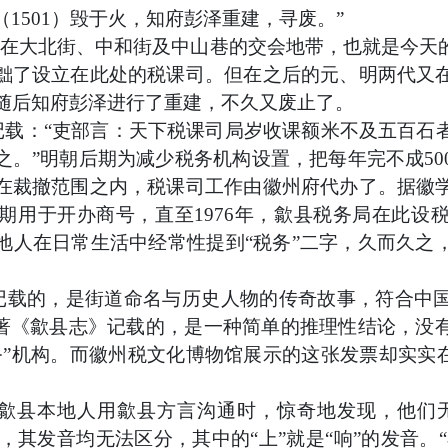
（1501）毁于火，知府彭泽重建，寻废。”
处在大北街、中和街及中山巷的交会地带，也就是今天
黜了设立在此处的税课司。但在之后的元、明两代又
，随后知府彭泽进行了重建，不久又废止了。
记载：
“吏部言：天下税课司局岁收课额米不及五百石
之。”明朝后期为减少税务机构设置，把每年完不成50
在裁撤范围之内，税课司工作由徽州府代办了。据徽
期用于开办商号，直至1976年，歙县税务局在此设
地人在日常生活中经常性提到“税务”二字，久而久之
记载的，是街道命名与历史人物的传奇故事，符合中
尧著《歙县志》记载的，是一种简单的推理性结论，没
务”机构。而徽州税文化博物馆展示的这张发票却实实在
歙县本地人用歙县方言沟通时，惊奇地发现，他们
”，其发音均无法区分，其中的“上”就是“响”的发音。